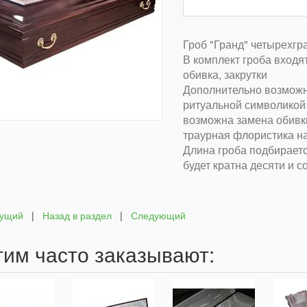
Гроб "Гранд" четырехг
В комплект гроба входя
обивка, закрутки
Дополнительно возможн
ритуальной символикой 
возможна замена обивк
траурная флористика н
Длина гроба подбираетс
будет кратна десяти и с
ущий
|
Назад в раздел
|
Следующий
тим часто заказывают: