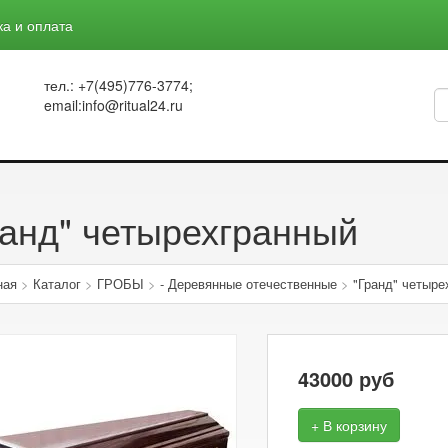
ка и оплата
тел.: +7(495)776-3774;
email:info@ritual24.ru
ранд" четырехгранный
ная
>
Каталог
>
ГРОБЫ
>
- Деревянные отечественные
>
"Гранд" четыре
43000
руб
+ В корзину