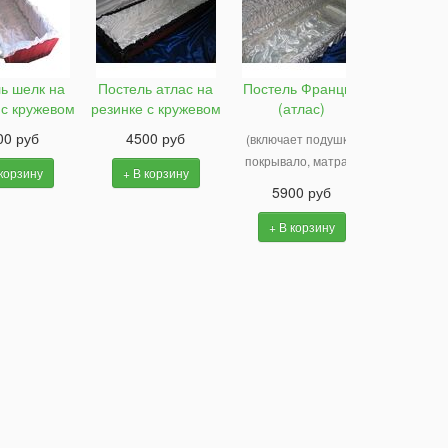
ь шелк на
Постель атлас на
Постель Франция
подушка
 с кружевом
резинке с кружевом
(атлас)
круж
00 руб
4500 руб
1100
(включает подушку,
покрывало, матрац)
 корзину
+ В корзину
+ В к
5900 руб
+ В корзину