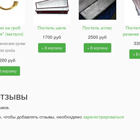
ки на гроб
Постель шелк
Постель атлас
Постел
я" (металл)
резинке
1700 руб
2500 руб
33
ические ручки
+ В корзину
+ В корзину
ля гроба
+ В
200 руб
В корзину
тзывы
ывов.
о, чтобы добавлять отзывы, необходимо
зарегистрироваться