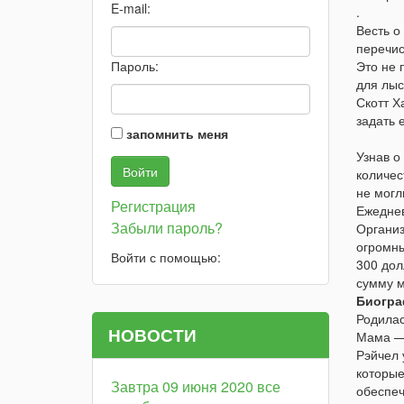
E-mail:
.
Весть о
перечис
Пароль:
Это не 
для лыс
Скотт Х
задать 
запомнить меня
Узнав о
количес
не могл
Регистрация
Ежеднев
Забыли пароль?
Организ
огромны
Войти с помощью:
300 дол
сумму м
Биогра
Родилас
НОВОСТИ
Мама —
Рэйчел 
которые
Завтра 09 июня 2020 все
обеспеч