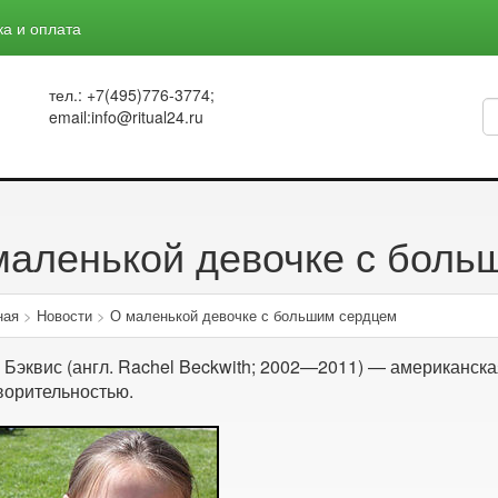
ка и оплата
тел.: +7(495)776-3774;
email:info@ritual24.ru
маленькой девочке с боль
ная
>
Новости
>
О маленькой девочке с большим сердцем
 Бэквис (англ. Rachel Beckwith; 2002—2011) — американск
ворительностью.