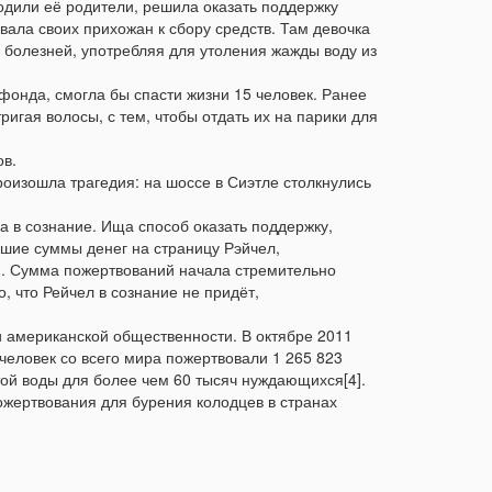
 ходили её родители, решила оказать поддержку
извала своих прихожан к сбору средств. Там девочка
х болезней, употребляя для утоления жажды воду из
фонда, смогла бы спасти жизни 15 человек. Ранее
игая волосы, с тем, чтобы отдать их на парики для
ов.
оизошла трагедия: на шоссе в Сиэтле столкнулись
 в сознание. Ища способ оказать поддержку,
ьшие суммы денег на страницу Рэйчел,
r». Сумма пожертвований начала стремительно
, что Рейчел в сознание не придёт,
и американской общественности. В октябре 2011
 человек со всего мира пожертвовали 1 265 823
той воды для более чем 60 тысяч нуждающихся[4].
жертвования для бурения колодцев в странах