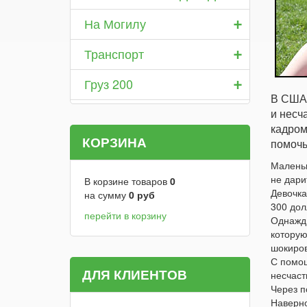
+
На Могилу
+
Транспорт
+
Груз 200
В США 
и несч
кадром
КОРЗИНА
помочь
Маленьк
не дари
В корзине товаров
0
Девочка
на сумму
0
руб
300 дол
перейти в корзину
Однажды
которую
шокиров
С помощ
ДЛЯ КЛИЕНТОВ
несчаст
Через п
Наверно