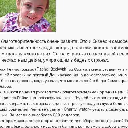
благотворительность очень развита. Это и бизнес и самор
астным. Известные люди, актеры, политики активно занима
 мотивы каждого из них. Сегодня рассказ о маленькой девоч
 несчастным детям, умирающим в бедных странах.
ая Рейчел Бэквис (Rachel Beckwith) из Сиэтла завела страничку в 
ть ей подарки на девятый День рождения, а пожертвовать деньги 
 была потрясена, когда узнала, что много людей в беднейших стра
ларов.
 в Сиэтл приехал руководитель благотворительной организации «Ch
 пришла Рейчел, он рассказывал, как в беднейших странах люди ст
ана кадрами, на которых люди пьют грязную воду из луж и болот,
ью родителей Рейчел на сайте «Charity: water» открыла свою стр
ным. За месяц она собрала 220 долларов.
олтора месяца после старта странички для сбора пожертвований Ре
е, она была бы счастлива, если бы узнала, что смогла собрать уже