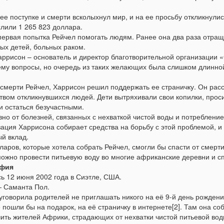
 ее поступке и смерти всколыхнул мир, и на ее просьбу откликнули
лили 1 265 823 доллара.
первая попытка Рейчел помогать людям. Ранее она два раза отращи
ых детей, больных раком.
аррисон – основатель и директор благотворительной организации «C
ему вопросы, но очередь из таких желающих была слишком длинн
 смерти Рейчел, Харрисон решил поддержать ее страничку. Он расс
твом откликнувшихся людей. Дети вытряхивали свои копилки, проси
и остаться безучастными.
но от болезней, связанных с нехваткой чистой воды и потребление
ация Харрисона собирает средства на борьбу с этой проблемой, и
й вклад.
ларов, которые хотела собрать Рейчел, смогли бы спасти от смерт
ожно провести питьевую воду во многие африканские деревни и сп
фия
ь 12 июня 2002 года в Сиэтле, США.
 Саманта Пол.
уговорила родителей не приглашать никого на её 9-й день рождени
 пошли бы на подарок, на её страничку в интернете[2]. Там она со
ить жителей Африки, страдающих от нехватки чистой питьевой вод