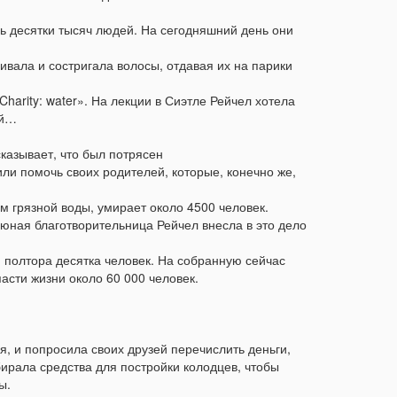
сь десятки тысяч людей. На сегодняшний день они
вала и состригала волосы, отдавая их на парики
harity: water». На лекции в Сиэтле Рейчел хотела
ой…
казывает, что был потрясен
ли помочь своих родителей, которые, конечно же,
м грязной воды, умирает около 4500 человек.
 юная благотворительница Рейчел внесла в это дело
и полтора десятка человек. На собранную сейчас
асти жизни около 60 000 человек.
я, и попросила своих друзей перечислить деньги,
бирала средства для постройки колодцев, чтобы
ы.