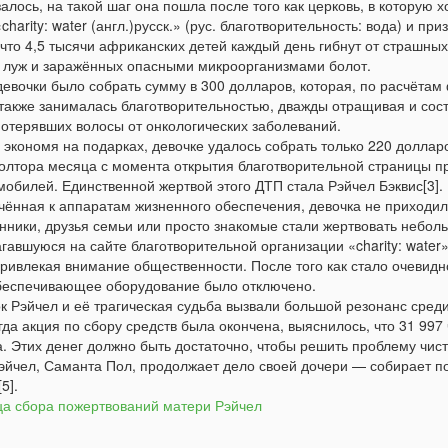
залось, на такой шаг она пошла после того как церковь, в которую
charity: water (англ.)русск.» (рус. благотворительность: вода) и пр
 что 4,5 тысячи африканских детей каждый день гибнут от страшны
 луж и заражённых опасными микроорганизмами болот.
евочки было собрать сумму в 300 долларов, которая, по расчётам 
также занималась благотворительностью, дважды отращивая и состр
потерявших волосы от онкологических заболеваний.
 экономя на подарках, девочке удалось собрать только 220 доллар
олтора месяца с момента открытия благотворительной страницы пр
мобилей. Единственной жертвой этого ДТП стала Рэйчел Бэквис[3].
ённая к аппаратам жизненного обеспечения, девочка не приходила
нники, друзья семьи или просто знакомые стали жертвовать небол
гавшуюся на сайте благотворительной организации «charity: wate
привлекая внимание общественности. После того как стало очевидно
беспечивающее оборудование было отключено.
к Рэйчел и её трагическая судьба вызвали большой резонанс сред
огда акция по сбору средств была окончена, выяснилось, что 31 997
. Этих денег должно быть достаточно, чтобы решить проблему чис
йчел, Саманта Пол, продолжает дело своей дочери — собирает по
5].
а сбора пожертвований матери Рэйчел