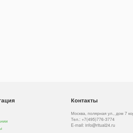
гация
Контакты
Москва, полярная ул., дом 7 ко
я
Тел.: +7(495)776-3774
ании
E-mail: info@ritual24.ru
ы