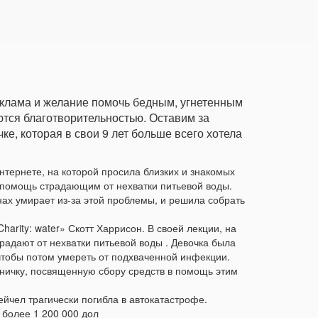
еклама и желание помочь бедным, угнетенным
ются благотворительностью. Оставим за
ке, которая в свои 9 лет больше всего хотела
интернете, на которой просила близких и знакомых
в помощь страдающим от нехватки питьевой воды.
нах умирает из-за этой проблемы, и решила собрать
arity: water» Скотт Харрисон. В своей лекции, на
радают от нехватки питьевой воды . Девочка была
 чтобы потом умереть от подхваченной инфекции.
аничку, посвященную сбору средств в помощь этим
йчел трагически погибла в автокатастрофе.
 более 1 200 000 дол