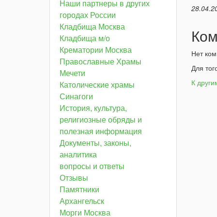
Наши партнеры в других
28.04.2
городах России
Кладбища Москва
Ком
Кладбища м/о
Крематории Москва
Нет ком
Православные Храмы
Для тог
Мечети
К други
Католические храмы
Синагоги
История, культура,
религиозные обряды и
полезная информация
Документы, законы,
аналитика
вопросы и ответы
Отзывы
Памятники
Архангельск
Морги Москва