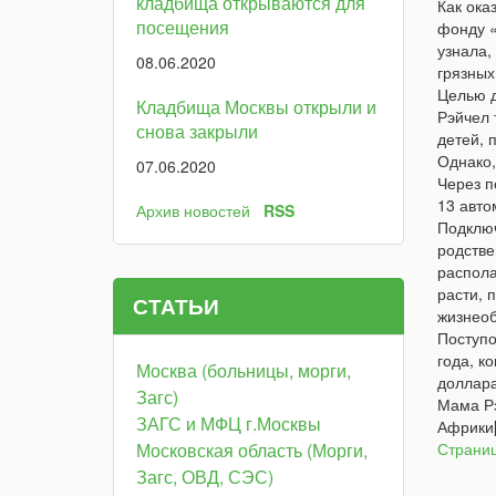
кладбища открываются для
Как ока
посещения
фонду «
узнала,
08.06.2020
грязных
Целью д
Кладбища Москвы открыли и
Рэйчел 
снова закрыли
детей, 
Однако,
07.06.2020
Через п
13 авто
Архив новостей
RSS
Подключ
родстве
распола
расти, 
СТАТЬИ
жизнео
Поступо
года, к
Москва (больницы, морги,
доллара
Загс)
Мама Рэ
ЗАГС и МФЦ г.Москвы
Африки[
Московская область (Морги,
Страниц
Загс, ОВД, СЭС)