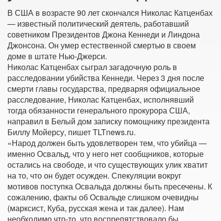
В США в возрасте 90 лет скончался Николас Катценбах
— известный политический деятель, работавший
советником Президентов Джона Кеннеди и Линдона
Джонсона. Он умер естественной смертью в своем
доме в штате Нью-Джерси.
Николас Катценбах сыграл загадочную роль в
расследовании убийства Кеннеди. Через 3 дня после
смерти главы государства, предваряя официальное
расследование, Николас Катценбах, исполнявший
тогда обязанности генерального прокурора США,
направил в Белый дом записку помощнику президента
Биллу Мойерсу, пишет TLTnews.ru.
«Народ должен быть удовлетворен тем, что убийца —
именно Освальд, что у него нет сообщников, которые
остались на свободе, и что существующих улик хватит
на то, что он будет осужден. Спекуляции вокруг
мотивов поступка Освальда должны быть пресечены. К
сожалению, факты об Освальде слишком очевидны
(марксист, Куба, русская жена и так далее). Нам
необходимо что-то, что воспрепятствовало бы